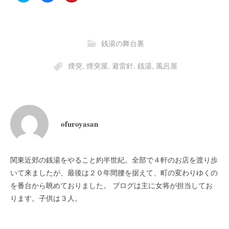
ッ
c
ッ
ク
e
ク
し
b
し
て
o
て
T
o
P
w
k
i
i
で
n
銭湯の舞台裏
t
共
t
t
有
e
e
す
r
煙突
,
煙突屋
,
避雷針
,
銭湯
,
風呂屋
r
る
e
で
に
s
共
は
t
有
ク
で
(
リ
共
新
ッ
有
し
ク
(
い
し
新
ウ
て
し
ィ
く
い
ofuroyasan
ン
だ
ウ
ド
さ
ィ
ウ
い
ン
で
(
ド
開
新
ウ
き
し
で
関東近郊の銭湯をやること約半世紀。全部で４軒のお店を渡り歩
ま
い
開
す
ウ
き
いて来ましたが、最後は２０年間腰を据えて、町の変わりゆくの
)
ィ
ま
ン
す
を番台から眺めておりました。 ブログは主に女将が担当してお
ド
)
ウ
ります。子供は３人。
で
開
き
ま
す