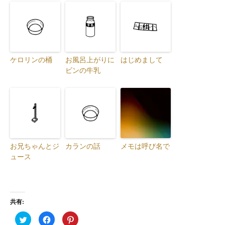
ケロリンの桶
お風呂上がりに
はじめまして
ビンの牛乳
お兄ちゃんとジ
カランの話
メモは呼び名で
ュース
共有:
ク
F
ク
リ
a
リ