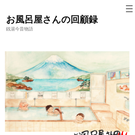
メ
ニ
ュ
お風呂屋さんの回顧録
コ
ー
ン
銭湯今昔物語
テ
ン
ツ
へ
ス
キ
ッ
プ