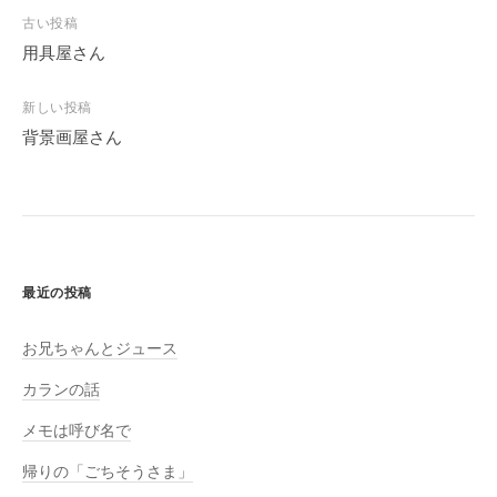
)
投
古い投稿
稿
用具屋さん
ナ
ビ
新しい投稿
背景画屋さん
ゲ
ー
シ
ョ
ン
最近の投稿
お兄ちゃんとジュース
カランの話
メモは呼び名で
帰りの「ごちそうさま」