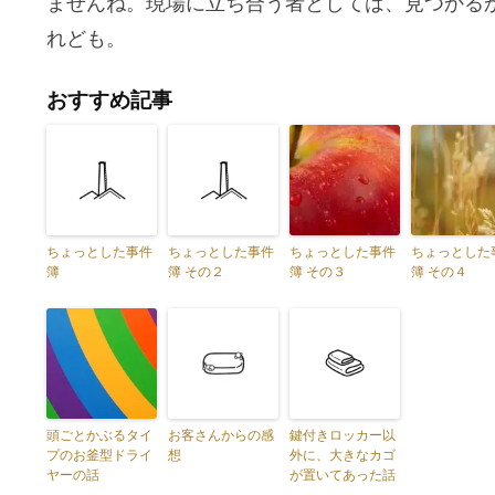
ませんね。現場に立ち合う者としては、見つかる
れども。
おすすめ記事
ちょっとした事件
ちょっとした事件
ちょっとした事件
ちょっとした
簿
簿 その２
簿 その３
簿 その４
頭ごとかぶるタイ
お客さんからの感
鍵付きロッカー以
プのお釜型ドライ
想
外に、大きなカゴ
ヤーの話
が置いてあった話