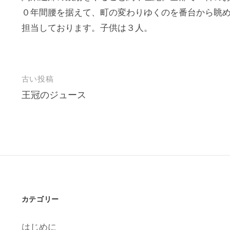
す
ウ
き
)
ィ
ま
０年間腰を据えて、町の変わりゆくのを番台から眺め
ン
す
ド
)
担当しております。子供は３人。
ウ
で
開
き
ま
す
)
投
古い投稿
王冠のジュース
稿
ナ
ビ
ゲ
ー
シ
ョ
カテゴリー
ン
はじめに