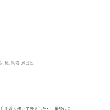
湯
,
鍵
,
靴箱
,
風呂屋
お店を渡り歩いて来ましたが、最後は２