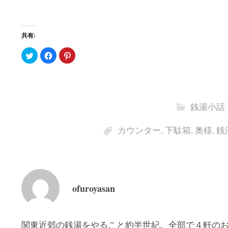
共有:
ク
F
ク
リ
a
リ
ッ
c
ッ
ク
e
ク
し
b
し
て
o
て
T
o
P
w
k
i
i
で
n
銭湯小話
t
共
t
t
有
e
e
す
r
r
る
e
カウンター
,
下駄箱
,
奥様
,
銭
で
に
s
共
は
t
有
ク
で
(
リ
共
新
ッ
有
し
ク
(
い
し
新
ウ
て
し
ィ
く
い
ofuroyasan
ン
だ
ウ
ド
さ
ィ
ウ
い
ン
で
(
ド
開
新
ウ
き
し
で
関東近郊の銭湯をやること約半世紀。全部で４軒の
ま
い
開