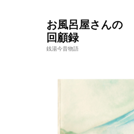
お風呂屋さんの
コ
ン
回顧録
テ
銭湯今昔物語
ン
ツ
へ
ス
キ
ッ
プ