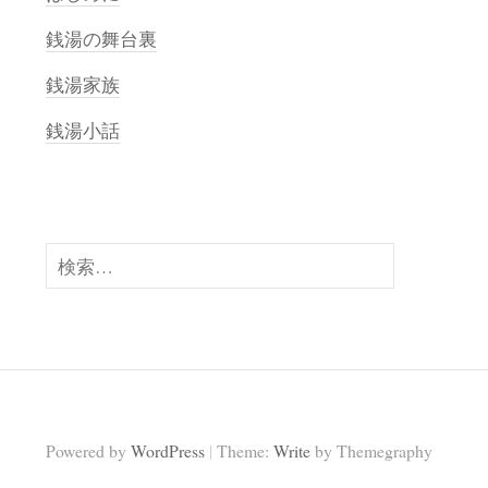
銭湯の舞台裏
銭湯家族
銭湯小話
検
索:
|
Powered by
WordPress
Theme:
Write
by Themegraphy