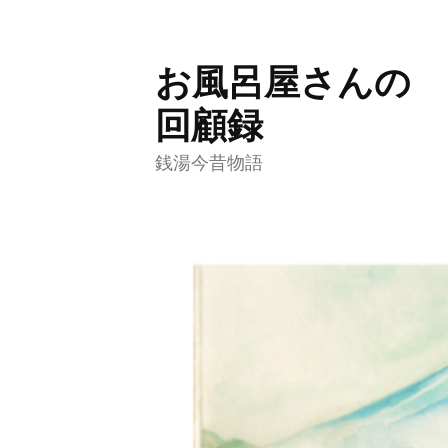
お風呂屋さんの
コ
ン
回顧録
テ
銭湯今昔物語
ン
ツ
へ
ス
キ
ッ
プ