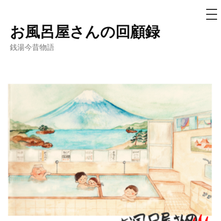
メ
ニ
ュ
お風呂屋さんの回顧録
コ
ー
ン
銭湯今昔物語
テ
ン
ツ
へ
ス
キ
ッ
プ