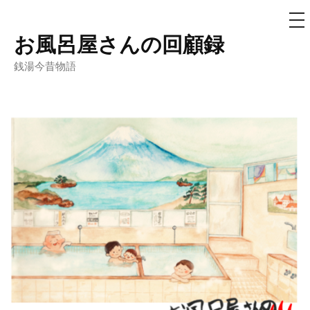
メ
ニ
ュ
お風呂屋さんの回顧録
コ
ー
ン
銭湯今昔物語
テ
ン
ツ
へ
ス
キ
ッ
プ