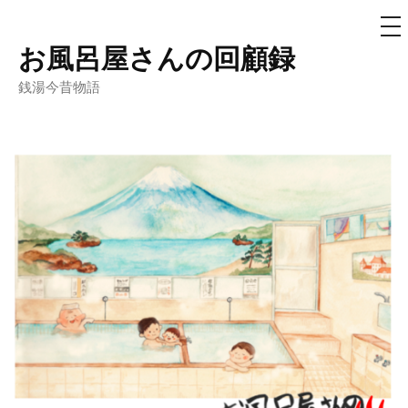
メ
ニ
ュ
お風呂屋さんの回顧録
コ
ー
ン
銭湯今昔物語
テ
ン
ツ
へ
ス
キ
ッ
プ