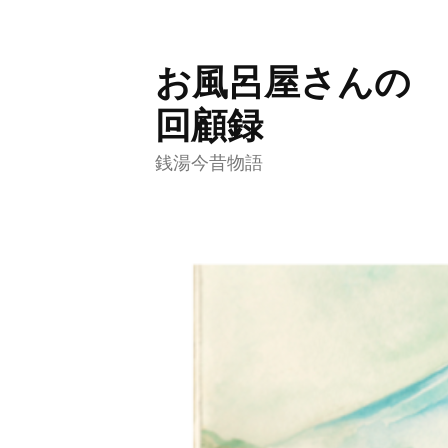
お風呂屋さんの
コ
ン
回顧録
テ
銭湯今昔物語
ン
ツ
へ
ス
キ
ッ
プ